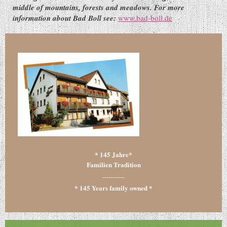
middle of mountains, forests and meadows. For more
information about Bad Boll see:
www.bad-boll.de
* 145 Jahre*
Familien Tradition
-----------
* 145 Years family owned *